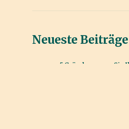
Neueste Beiträge
5 Gründe, warum Sie I
Steuererklärung von 
machen lassen sollte
30. November 2025
10 häufige Fehler bei
Steuererklärung – und
vermeiden
16. November 2025