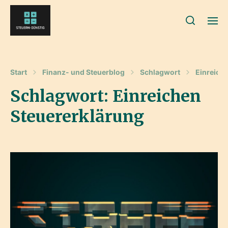
Start
Finanz- und Steuerblog
Schlagwort
Einreich
Schlagwort:
Einreichen
Steuererklärung