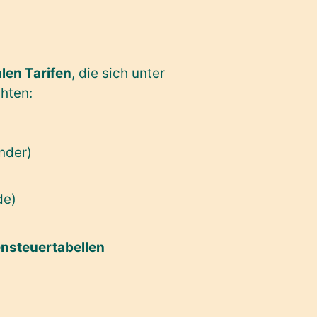
len Tarifen
, die sich unter
hten:
inder)
de)
ensteuertabellen