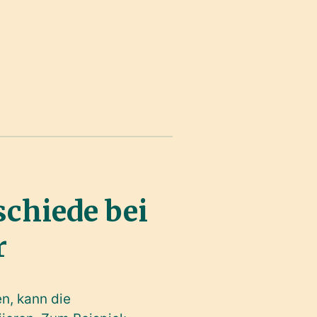
chiede bei
r
en, kann die